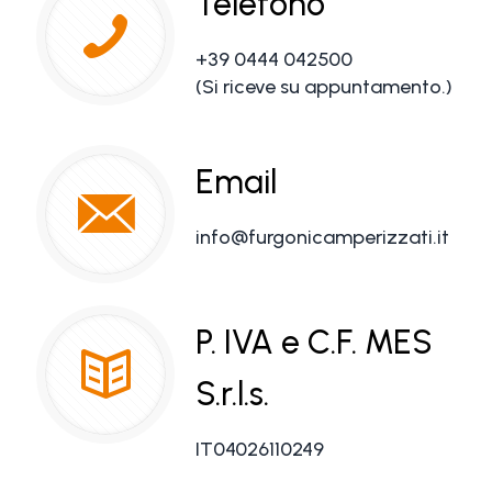
Telefono
+39 0444 042500
(Si riceve su appuntamento.)
Email
info@furgonicamperizzati.it
P. IVA e C.F. MES
S.r.l.s.
IT04026110249