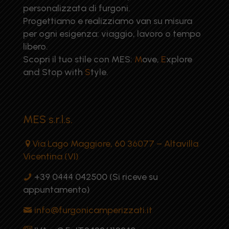
personalizzata di furgoni.
Progettiamo e realizziamo van su misura
per ogni esigenza: viaggio, lavoro o tempo
libero.
Scopri il tuo stile con MES:
M
ove,
E
xplore
and Stop with
S
tyle.
MES s.r.l.s.
Via Lago Maggiore, 60 36077 – Altavilla
Vicentina (VI)
+39 0444 042500 (Si riceve su
appuntamento)
info@furgonicamperizzati.it