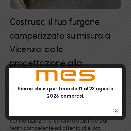
Costruisci il tuo furgone
camperizzato su misura a
Vicenza: dalla
progettazione alla
consegna finale
Siamo chiusi per ferie dall'1 al 23 agosto
Ai clienti, accolti nella sede di Vicenza, viene
2026 compresi.
offerta la possibilità di vivere tutte le fasi della
costruzione del proprio camper puro, dalla
nascita del progetto alla sua
concretizzazione, venendo assistiti da un
team competente ed attento alle loro