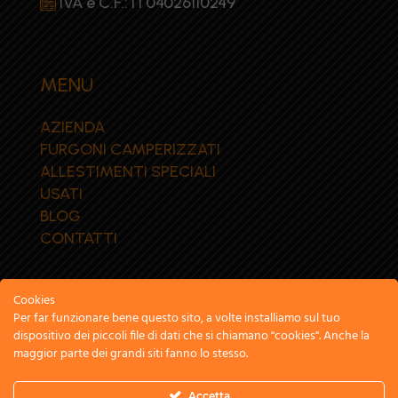
IVA e C.F.: IT04026110249
MENU
AZIENDA
FURGONI CAMPERIZZATI
ALLESTIMENTI SPECIALI
USATI
BLOG
CONTATTI
Cookies
Per far funzionare bene questo sito, a volte installiamo sul tuo
dispositivo dei piccoli file di dati che si chiamano "cookies". Anche la
maggior parte dei grandi siti fanno lo stesso.
© 2026 MES s.r.l.s. | P. IVA e Cod. Fisc.:
Accetta