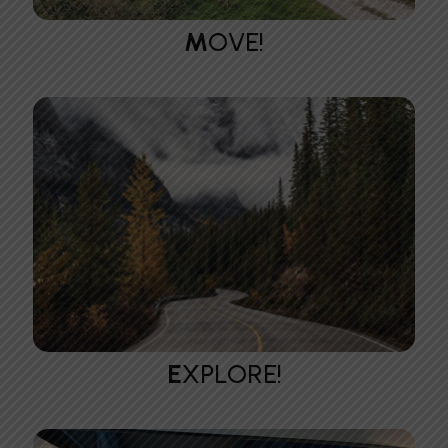
M
OVE!
E
XPLORE!