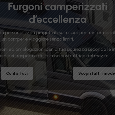
Furgoni camperizzati
d’eccellenza
ti personalizzati progettati su misura per trasformare i
n un camper e viaggiare senza limiti.
zioni ed omologazioni per la tua sicurezza secondo le i
ero dei trasporti e della casa costruttrice del mezzo.
Contattaci
Scopri tutti i model