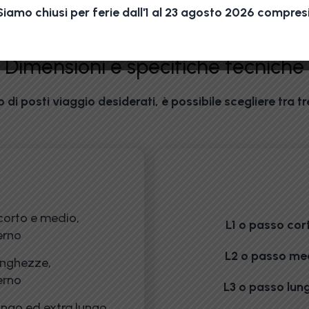
Siamo chiusi per ferie dall'1 al 23 agosto 2026 compresi
Dimensioni e specifiche tecniche
 di posti viaggio desiderati, è possibile scegliere tra t
 corto e medio,
L1 o passo cor
erno
L2 o passo me
lunghezze,
erno
L3 o passo lun
ungo ed extra lungo,