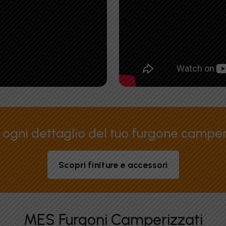
 ogni dettaglio del tuo furgone campe
Scopri finiture e accessori
MES Furgoni Camperizzati