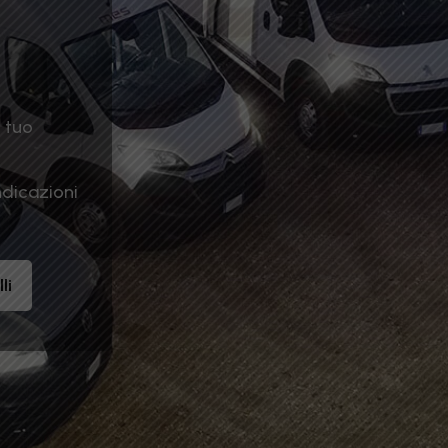
l tuo
ndicazioni
li