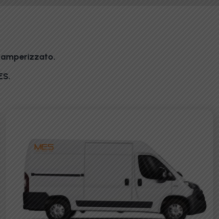
 camperizzato.
ES.