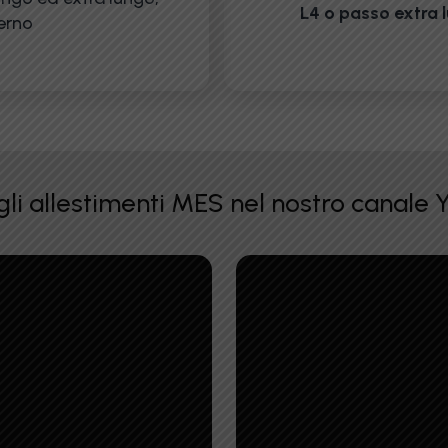
L4 o passo extra 
terno
gli allestimenti MES nel nostro canale