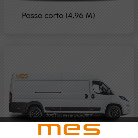
Passo corto (4,96 M)
Passo extra-lungo (6,36
M)