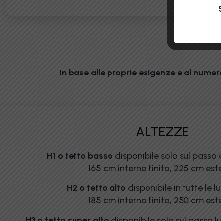
In base alle proprie esigenze e al numero
ALTEZZE
H1 o tetto basso
disponibile solo sul passo
165 cm interno finito, 225 cm est
H2 o tetto alto
disponibile in tutte le 
185 cm interno finito, 250 cm est
H3 o tetto super alto
disponibile solo sul passo l