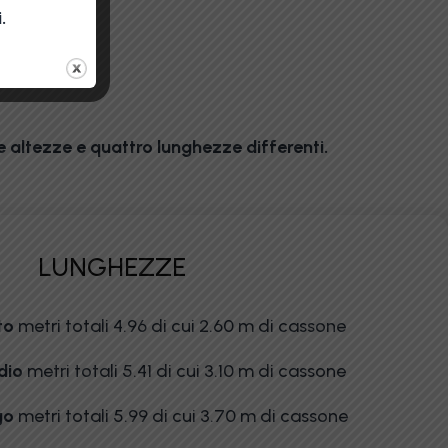
.
re altezze e quattro lunghezze differenti.
LUNGHEZZE
to
metri totali 4.96 di cui 2.60 m di cassone
dio
metri totali 5.41 di cui 3.10 m di cassone
go
metri totali 5.99 di cui 3.70 m di cassone