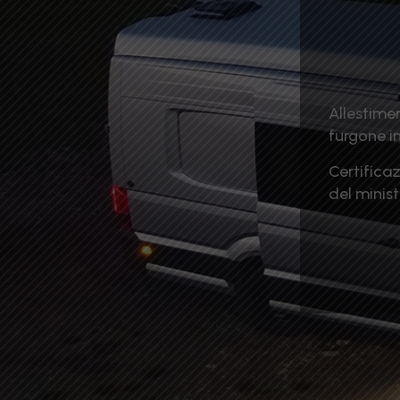
Allestimen
furgone i
Certifica
del minist