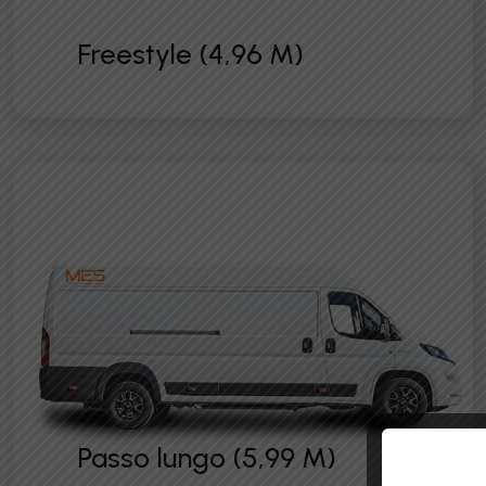
Freestyle (4,96 M)
Passo lungo (5,99 M)